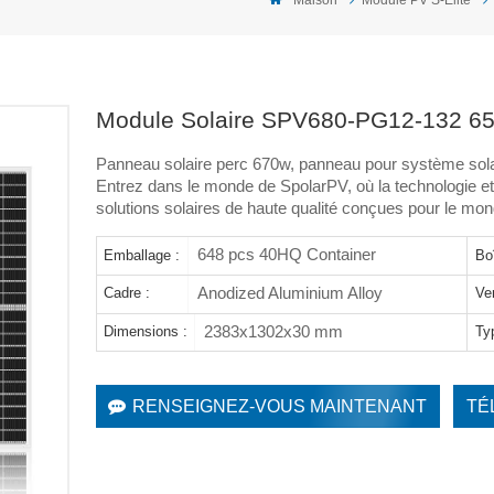
Module Solaire SPV680-PG12-132 6
Panneau solaire perc 670w, panneau pour système sola
Entrez dans le monde de SpolarPV, où la technologie et
solutions solaires de haute qualité conçues pour le m
648 pcs 40HQ Container
Emballage :
Boî
Anodized Aluminium Alloy
Cadre :
Ver
2383x1302x30 mm
Dimensions :
Typ
RENSEIGNEZ-VOUS MAINTENANT
TÉ