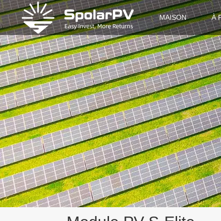
MAISON
À 