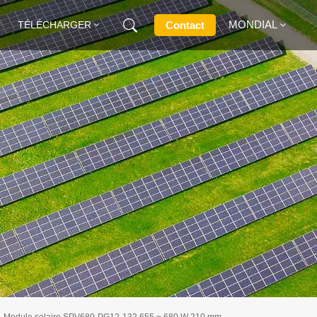
MONDIAL
Contact
TÉLÉCHARGER
English
Français
Deutsch
Русский
Italiano
Español
Module solaire SPV680-PG12-132 655 ~ 680 W 210 mm