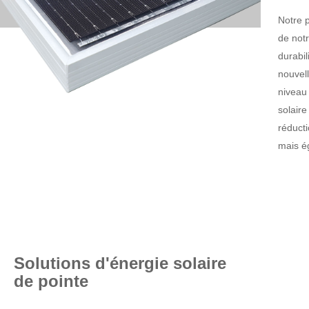
Notre 
de notr
durabil
nouvell
niveau 
solair
réducti
mais ég
Solutions d'énergie solaire
de pointe