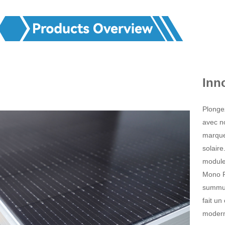
Inn
Plonge
avec n
marque 
solair
module
Mono P
summum
fait un
moder