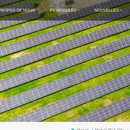
PROPOS DE NOUS
PV MODULES
NOUVELLES
Maison
Module PV S-Elite