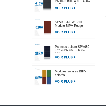
PM10-108BD 400 ~ 420w
entièrement noir
VOIR PLUS
SPV310-RPM10-108
Module BIPV Rouge
VOIR PLUS
Panneau solaire SPV680-
TG12-132 660 ~ 680w
210mm
VOIR PLUS
Modules solaires BIPV
colorés
VOIR PLUS