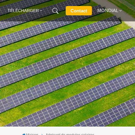
MONDIAL
Contact
TÉLÉCHARGER
English
Français
Deutsch
Русский
Italiano
Español
Maison
fabricant de modules solaires