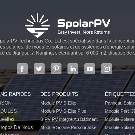
larPV Technology Co., Ltd est spécialisée dans la conception, 
es solaires, de modules solaires et de systèmes d'énergie solair
ince du Jiangsu, à Nanjing, s'étendant sur 6 000 m2, dispose d
avancés...
ENS RAPIDES
DES PRODUITS
ÉTIQUETTE
ISON
Module PV S-Elite
Panneau Solair
DULES
Module PV S-Elite Plus
Module Perc 3
velles
BIPV PV Intégré Au Bâtiment
Module Solaire
Propos De Nous
Module Solaire Personnalisé
Module Solaire