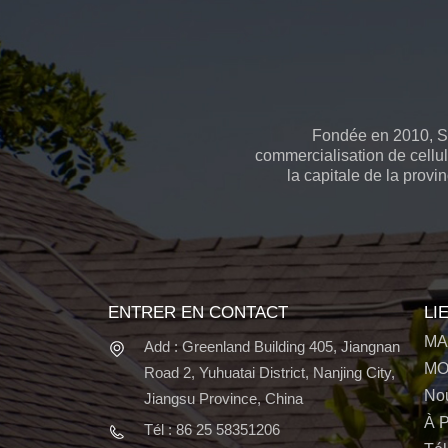
Fondée en 2010, Spo
commercialisation de cellul
la capitale de la prov
ENTRER EN CONTACT
LI
MA
Add : Greenland Building 405, Jiangnan
MO
Road 2, Yuhuatai District, Nanjing City,
Nou
Jiangsu Province, China
À 
Tél : 86 25 58351206