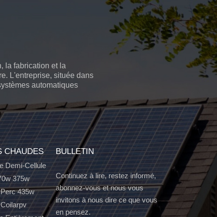
la fabrication et la
e. L'entreprise, située dans
e systèmes automatiques
S CHAUDES
BULLETIN
e Demi-Cellule
Continuez à lire, restez informé,
70w 375w
abonnez-vous et nous vous
 Perc 435w
invitons à nous dire ce que vous
 Coilarpv
en pensez.