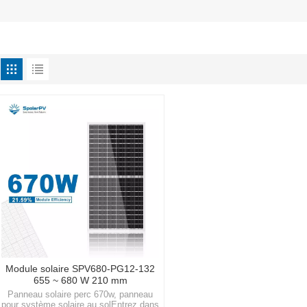
Module solaire SPV680-PG12-132
655 ~ 680 W 210 mm
Panneau solaire perc 670w, panneau
pour système solaire au solEntrez dans