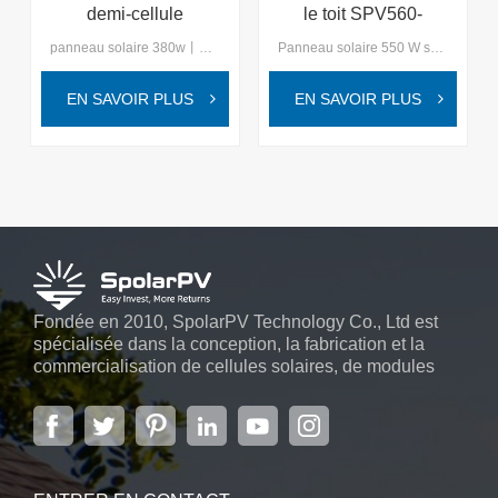
demi-cellule
le toit SPV560-
SPV390-PM6-120
PM10-144 535 ~
panneau solaire 380w丨module solaire mono 166mmDécouvrez la nouvelle génération de technologie solaire avec SpolarPV, où l'innovation rencontre la durabilité pour un avenir plus brillant et plus vert.
Panneau solaire 550 W sur le toit de la Roumanie, panneau à haute efficacité de conversion, solutions d'énergie solaireEntrez dans un avenir durable avec SpolarPV, votre partenaire de confiance pour des solutions d'énergie solaire innovantes et de haute qualité.
370w ~ 390w
560w
EN SAVOIR PLUS
EN SAVOIR PLUS
Fondée en 2010, SpolarPV Technology Co., Ltd est
spécialisée dans la conception, la fabrication et la
commercialisation de cellules solaires, de modules
solaires et de systèmes d'énergie solaire. L'entreprise,
située dans la capitale de la province du Jiangsu, à
Nanjing, s'étendant sur 6 000 m2, dispose de
systèmes automatiques avancés...