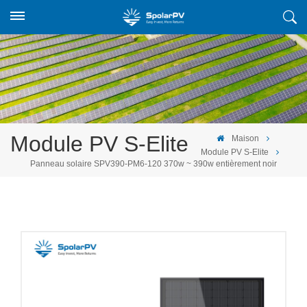
Module PV S-Elite
Maison
Module PV S-Elite
Panneau solaire SPV390-PM6-120 370w ~ 390w entièrement noir