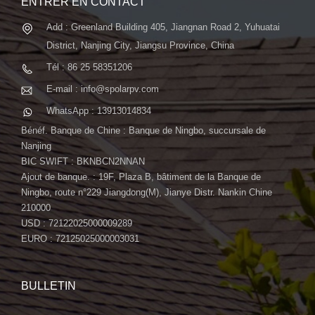
ENTRER EN CONTACT
Add : Greenland Building 405, Jiangnan Road 2, Yuhuatai
District, Nanjing City, Jiangsu Province, China
Tél : 86 25 58351206
E-mail : info@spolarpv.com
WhatsApp : 13913014834
Bénéf. Banque de Chine : Banque de Ningbo, succursale de
Nanjing
BIC SWIFT : BKNBCN2NNAN
Ajout de banque. : 19F, Plaza B, bâtiment de la Banque de
Ningbo, route n°229 Jiangdong(M), Jianye Distr. Nankin Chine
210000
USD : 72122025000009289
EURO : 72125025000003031
BULLETIN