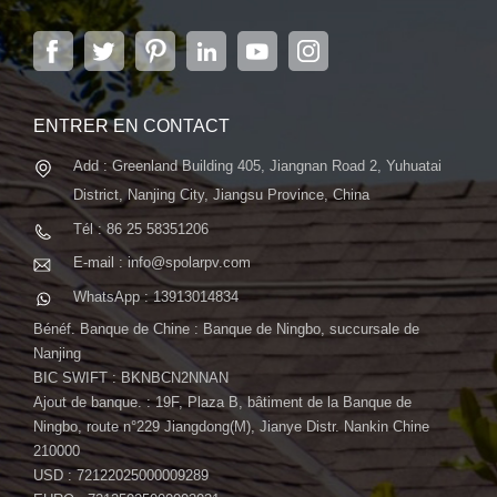
solaires et de systèmes d'énergie solaire. L'entreprise,
située dans la capitale de la province du Jiangsu, à
Nanjing, s'étendant sur 6 000 m2, dispose de
systèmes automatiques avancés...
ENTRER EN CONTACT
Add : Greenland Building 405, Jiangnan Road 2, Yuhuatai
District, Nanjing City, Jiangsu Province, China
Tél : 86 25 58351206
E-mail : info@spolarpv.com
WhatsApp : 13913014834
Bénéf. Banque de Chine : Banque de Ningbo, succursale de
Nanjing
BIC SWIFT : BKNBCN2NNAN
Ajout de banque. : 19F, Plaza B, bâtiment de la Banque de
Ningbo, route n°229 Jiangdong(M), Jianye Distr. Nankin Chine
210000
USD : 72122025000009289