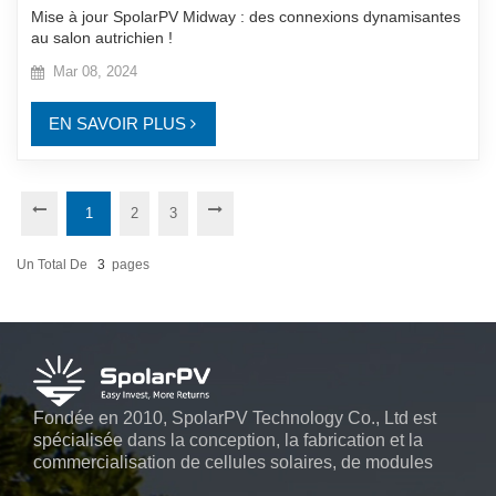
Mise à jour SpolarPV Midway : des connexions dynamisantes
au salon autrichien !
Mar 08, 2024
EN SAVOIR PLUS
1
2
3
Un Total De
3
Pages
Fondée en 2010, SpolarPV Technology Co., Ltd est
spécialisée dans la conception, la fabrication et la
commercialisation de cellules solaires, de modules
solaires et de systèmes d'énergie solaire. L'entreprise,