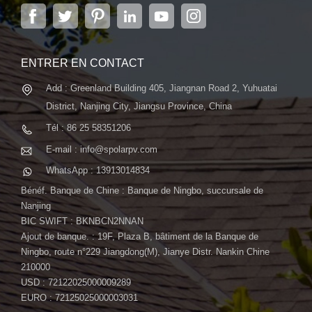
située dans la capitale de la province du Jiangsu, à
Nanjing, s'étendant sur 6 000 m2, dispose de
systèmes automatiques avancés...
ENTRER EN CONTACT
Add : Greenland Building 405, Jiangnan Road 2, Yuhuatai
District, Nanjing City, Jiangsu Province, China
Tél : 86 25 58351206
E-mail : info@spolarpv.com
WhatsApp : 13913014834
Bénéf. Banque de Chine : Banque de Ningbo, succursale de
Nanjing
BIC SWIFT : BKNBCN2NNAN
Ajout de banque. : 19F, Plaza B, bâtiment de la Banque de
Ningbo, route n°229 Jiangdong(M), Jianye Distr. Nankin Chine
210000
USD : 72122025000009289
EURO : 72125025000003031