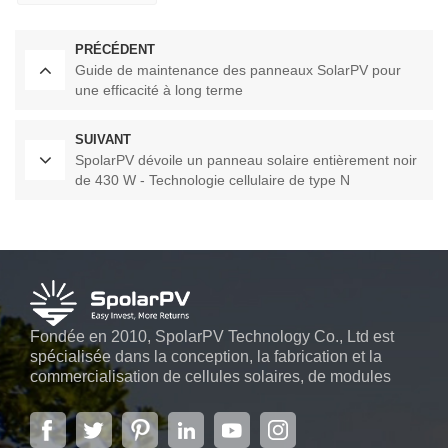
PRÉCÉDENT
Guide de maintenance des panneaux SolarPV pour
une efficacité à long terme
SUIVANT
SpolarPV dévoile un panneau solaire entièrement noir
de 430 W - Technologie cellulaire de type N
Fondée en 2010, SpolarPV Technology Co., Ltd est
spécialisée dans la conception, la fabrication et la
commercialisation de cellules solaires, de modules
solaires et de systèmes d'énergie solaire. L'entreprise,
située dans la capitale de la province du Jiangsu, à
Nanjing, s'étendant sur 6 000 m2, dispose de