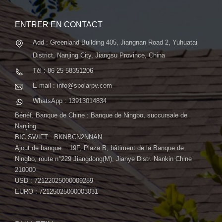
systèmes automatiques avancés...
ENTRER EN CONTACT
Add : Greenland Building 405, Jiangnan Road 2, Yuhuatai
District, Nanjing City, Jiangsu Province, China
Tél : 86 25 58351206
E-mail : info@spolarpv.com
WhatsApp : 13913014834
Bénéf. Banque de Chine : Banque de Ningbo, succursale de
Nanjing
BIC SWIFT : BKNBCN2NNAN
Ajout de banque. : 19F, Plaza B, bâtiment de la Banque de
Ningbo, route n°229 Jiangdong(M), Jianye Distr. Nankin Chine
210000
USD : 72122025000009289
EURO : 72125025000003031