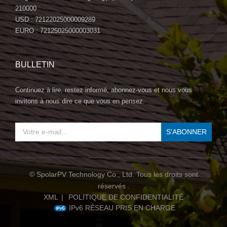
210000
USD : 72122025000009289
EURO : 72125025000003031
BULLETIN
Continuez à lire, restez informé, abonnez-vous et nous vous
invitons à nous dire ce que vous en pensez.
© SpolarPV Technology Co., Ltd. Tous les droits sont
réservés .
XML
|
POLITIQUE DE CONFIDENTIALITÉ
IPv6 RÉSEAU PRIS EN CHARGE