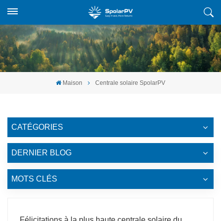
Maison
Centrale solaire SpolarPV
CATÉGORIES
DERNIER BLOG
MOTS CLÉS
Félicitations à la plus haute centrale solaire du