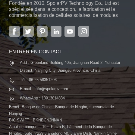
Fondée en 2010, SpolarPV Technology Co., Ltd est
pouvoir de l'innovation pour surmonter les contraintes
spécialisée dans la conception, la fabrication et la
environnementales, ouvrant la voie à des solutions
commercialisation de cellules solaires, de modules
énergétiques plus propres et plus durables, même dans les
solaires et de systèmes d'énergie solaire. L'entreprise,
régions les plus reculées. Chez SpolarPV, nous sommes
située dans la capitale de la province du Jiangsu, à
Nanjing, s'étendant sur 6 000 m2, dispose de
inspirés par de telles réalisations et restons déterminés à faire
systèmes automatiques avancés...
progresser la technologie photovoltaïque qui prospère dans
diverses conditions. Continuons à repousser les limites de
ENTRER EN CONTACT
l’industrie solaire !
Add : Greenland Building 405, Jiangnan Road 2, Yuhuatai
District, Nanjing City, Jiangsu Province, China
Tél : 86 25 58351206
E-mail : info@spolarpv.com
WhatsApp : 13913014834
Bénéf. Banque de Chine : Banque de Ningbo, succursale de
Nanjing
BIC SWIFT : BKNBCN2NNAN
Ajout de banque. : 19F, Plaza B, bâtiment de la Banque de
Ningbo, route n°229 Jiangdong(M), Jianye Distr. Nankin Chine