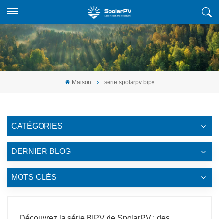
Maison
série spolarpv bipv
CATÉGORIES
DERNIER BLOG
MOTS CLÉS
Découvrez la série BIPV de SpolarPV : des