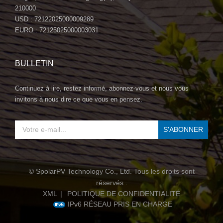
SpolarPV dès aujourd'hui.
210000
USD : 72122025000009289
EURO : 72125025000003031
BULLETIN
Continuez à lire, restez informé, abonnez-vous et nous vous
invitons à nous dire ce que vous en pensez.
© SpolarPV Technology Co., Ltd. Tous les droits sont
réservés .
XML
|
POLITIQUE DE CONFIDENTIALITÉ
IPv6 RÉSEAU PRIS EN CHARGE