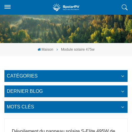
Maison
Module solaire 475w
CATÉGORIES
DERNIER BLOG
MOTS CLÉS
Dévoilement du panneau solaire S-Elite 495W de