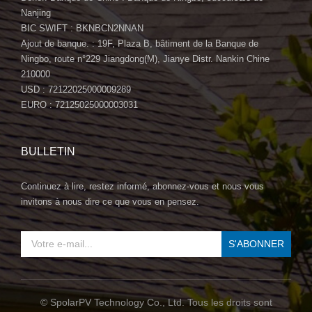
Nanjing
BIC SWIFT : BKNBCN2NNAN
Ajout de banque. : 19F, Plaza B, bâtiment de la Banque de
Ningbo, route n°229 Jiangdong(M), Jianye Distr. Nankin Chine
210000
USD : 72122025000009289
EURO : 72125025000003031
BULLETIN
Continuez à lire, restez informé, abonnez-vous et nous vous
invitons à nous dire ce que vous en pensez.
© SpolarPV Technology Co., Ltd. Tous les droits sont