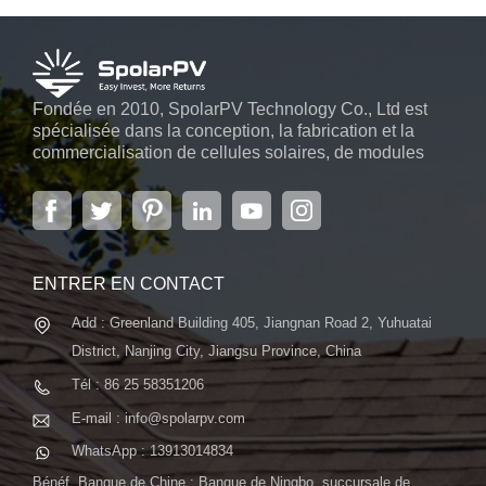
Fondée en 2010, SpolarPV Technology Co., Ltd est
spécialisée dans la conception, la fabrication et la
commercialisation de cellules solaires, de modules
solaires et de systèmes d'énergie solaire. L'entreprise,
située dans la capitale de la province du Jiangsu, à
Nanjing, s'étendant sur 6 000 m2, dispose de
systèmes automatiques avancés...
ENTRER EN CONTACT
Add : Greenland Building 405, Jiangnan Road 2, Yuhuatai
District, Nanjing City, Jiangsu Province, China
Tél : 86 25 58351206
E-mail : info@spolarpv.com
WhatsApp : 13913014834
Bénéf. Banque de Chine : Banque de Ningbo, succursale de