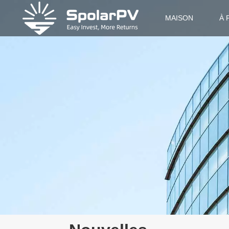
MAISON
À 