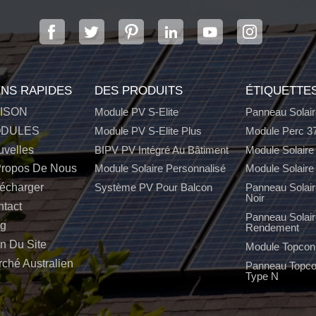
avancés...
ENS RAPIDES
DES PRODUITS
ÉTIQUETTE
ISON
Module PV S-Elite
Panneau Solair
DULES
Module PV S-Elite Plus
Module Perc 3
velles
BIPV PV Intégré Au Bâtiment
Module Solaire
Propos De Nous
Module Solaire Personnalisé
Module Solaire
écharger
Système PV Pour Balcon
Panneau Solair
Noir
tact
Panneau Solair
og
Rendement
n Du Site
Module Topcon
ché Australien
Panneau Topc
Type N