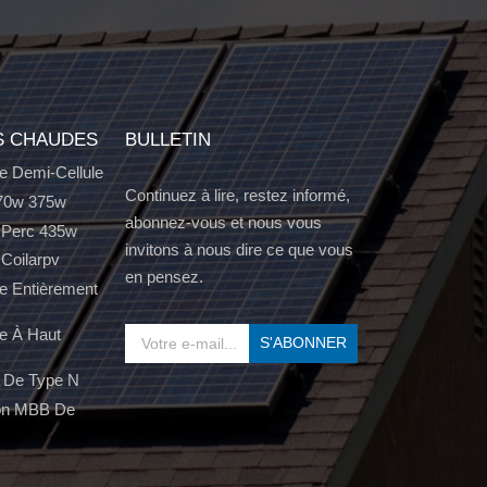
S CHAUDES
BULLETIN
e Demi-Cellule
Continuez à lire, restez informé,
70w 375w
abonnez-vous et nous vous
 Perc 435w
invitons à nous dire ce que vous
 Coilarpv
en pensez.
e Entièrement
e À Haut
 De Type N
on MBB De