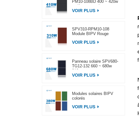
PM10-108BD 400 ~ 420w
entièrement noir
VOIR PLUS
SPV310-RPM10-108
Module BIPV Rouge
VOIR PLUS
Panneau solaire SPV680-
TG12-132 660 ~ 680w
210mm
VOIR PLUS
Modules solaires BIPV
colorés
VOIR PLUS