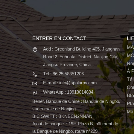
ENTRER EN CONTACT
LI
MA
Add : Greenland Building 405, Jiangnan
MO
Road 2, Yuhuatai District, Nanjing City,
Nou
Jiangsu Province, China
À 
Tél : 86 25 58351206
Tél
E-mail : info@spolarpv.com
Con
WhatsApp : 13913014834
Bl
Bénéf. Banque de Chine : Banque de Ningbo,
Pla
succursale de Nanjing
Mar
BIC SWIFT : BKNBCN2NNAN
Ajout de banque. : 19F, Plaza B, bâtiment de
la Banque de Ningbo, route n°229