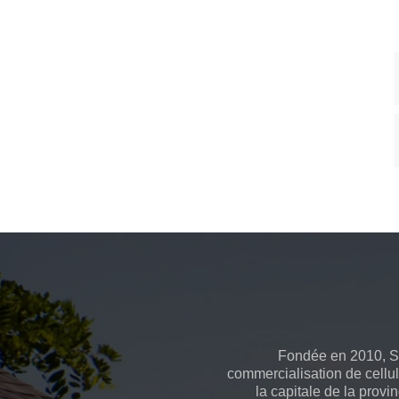
Fondée en 2010, Spo
commercialisation de cellul
la capitale de la prov