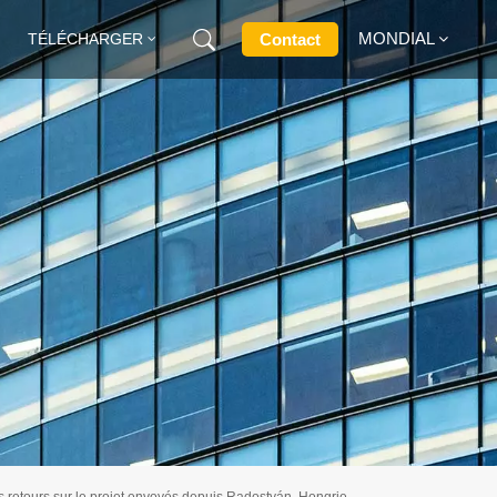
MONDIAL
Contact
TÉLÉCHARGER
English
Français
Deutsch
Русский
Italiano
Español
s retours sur le projet envoyés depuis Radostyán, Hongrie