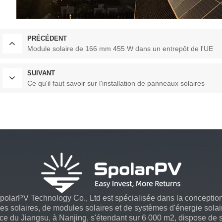
PRÉCÉDENT
Module solaire de 166 mm 455 W dans un entrepôt de l'UE
SUIVANT
Ce qu'il faut savoir sur l'installation de panneaux solaires
larPV Technology Co., Ltd est spécialisée dans la conception, 
es solaires, de modules solaires et de systèmes d'énergie solair
ince du Jiangsu, à Nanjing, s'étendant sur 6 000 m2, dispose d