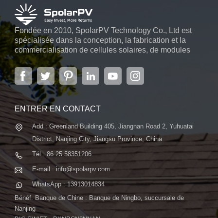
Fondée en 2010, SpolarPV Technology Co., Ltd est
spécialisée dans la conception, la fabrication et la
commercialisation de cellules solaires, de modules
solaires et de systèmes d'énergie solaire. L'entreprise,
située dans la capitale de la province du Jiangsu, à
Nanjing, s'étendant sur 6 000 m2, dispose de
systèmes automatiques avancés...
ENTRER EN CONTACT
Add : Greenland Building 405, Jiangnan Road 2, Yuhuatai
District, Nanjing City, Jiangsu Province, China
Tél : 86 25 58351206
E-mail : info@spolarpv.com
WhatsApp : 13913014834
Bénéf. Banque de Chine : Banque de Ningbo, succursale de
Nanjing