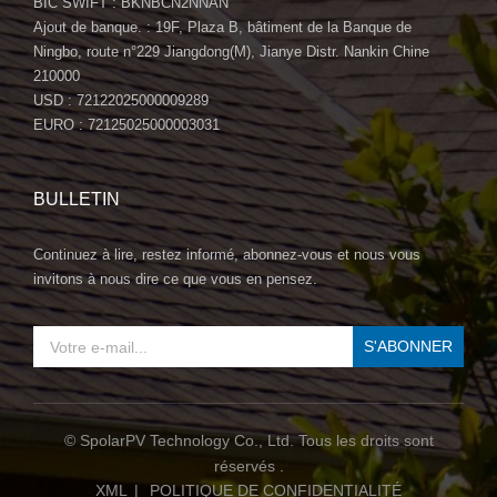
BIC SWIFT : BKNBCN2NNAN
Ajout de banque. : 19F, Plaza B, bâtiment de la Banque de
Ningbo, route n°229 Jiangdong(M), Jianye Distr. Nankin Chine
210000
USD : 72122025000009289
EURO : 72125025000003031
BULLETIN
Continuez à lire, restez informé, abonnez-vous et nous vous
invitons à nous dire ce que vous en pensez.
© SpolarPV Technology Co., Ltd. Tous les droits sont
réservés .
XML
|
POLITIQUE DE CONFIDENTIALITÉ