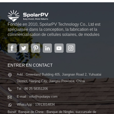
Fondée en 2010, SpolarPV Technology Co., Ltd est
spécialisée dans la conception, la fabrication et la
commercialisation de cellules solaires, de modules
solaires et de systèmes d'énergie solaire. L'entreprise,
située dans la capitale de la province du Jiangsu, à
Nanjing, s'étendant sur 6 000 m2, dispose de
systèmes automatiques avancés...
ENTRER EN CONTACT
Add : Greenland Building 405, Jiangnan Road 2, Yuhuatai
District, Nanjing City, Jiangsu Province, China
Tél : 86 25 58351206
E-mail : info@spolarpv.com
WhatsApp : 13913014834
Bénéf. Banque de Chine : Banque de Ningbo, succursale de