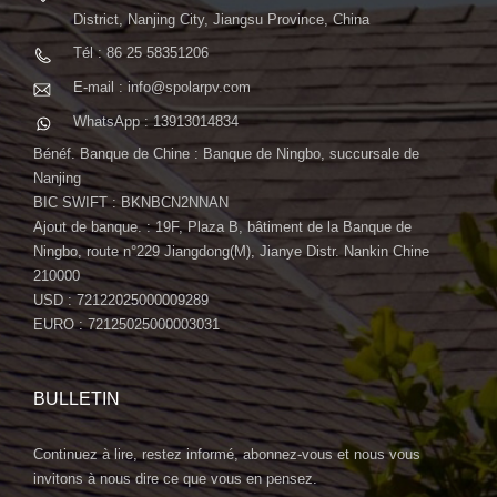
District, Nanjing City, Jiangsu Province, China
Tél : 86 25 58351206
E-mail : info@spolarpv.com
WhatsApp : 13913014834
Bénéf. Banque de Chine : Banque de Ningbo, succursale de
Nanjing
BIC SWIFT : BKNBCN2NNAN
Ajout de banque. : 19F, Plaza B, bâtiment de la Banque de
Ningbo, route n°229 Jiangdong(M), Jianye Distr. Nankin Chine
210000
USD : 72122025000009289
EURO : 72125025000003031
BULLETIN
Continuez à lire, restez informé, abonnez-vous et nous vous
invitons à nous dire ce que vous en pensez.