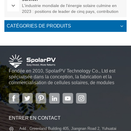
L'industrie mondiale de l'énergie solaire culmine en
2023 : positions de leader de cinq pays, contribution
de SpolarPV
CATÉGORIES DE PRODUITS
Fondée en 2010, SpolarPV Technology Co., Ltd est
spécialisée dans la conception, la fabrication et la
commercialisation de cellules solaires, de modules
solaires et de systèmes d'énergie solaire. L'entreprise,
située dans la capitale de la province du Jiangsu, à
Nanjing, s'étendant sur 6 000 m2, dispose de
systèmes automatiques avancés...
ENTRER EN CONTACT
Add : Greenland Building 405, Jiangnan Road 2, Yuhuatai