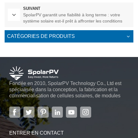
SUIVANT
SpolarPV garantit une fiabilité à long terme : votre
système solaire est-il prêt à affronter les conditions
climatiques extrêmes ?
CATÉGORIES DE PRODUITS
Fondée en 2010, SpolarPV Technology Co., Ltd est
spécialisée dans la conception, la fabrication et la
commercialisation de cellules solaires, de modules
solaires et de systèmes d'énergie solaire. L'entreprise,
située dans la capitale de la province du Jiangsu, à
Nanjing, s'étendant sur 6 000 m2, dispose de
systèmes automatiques avancés...
ENTRER EN CONTACT