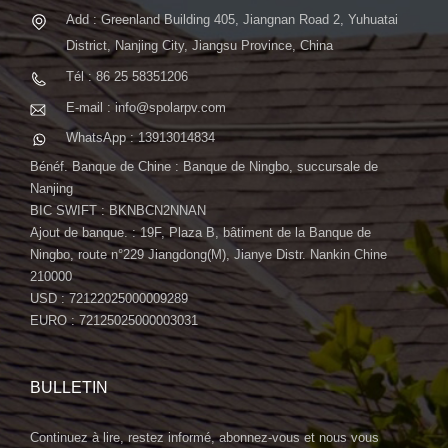
Add : Greenland Building 405, Jiangnan Road 2, Yuhuatai
District, Nanjing City, Jiangsu Province, China
Tél : 86 25 58351206
E-mail : info@spolarpv.com
WhatsApp : 13913014834
Bénéf. Banque de Chine : Banque de Ningbo, succursale de
Nanjing
BIC SWIFT : BKNBCN2NNAN
Ajout de banque. : 19F, Plaza B, bâtiment de la Banque de
Ningbo, route n°229 Jiangdong(M), Jianye Distr. Nankin Chine
210000
USD : 72122025000009289
EURO : 72125025000003031
BULLETIN
Continuez à lire, restez informé, abonnez-vous et nous vous