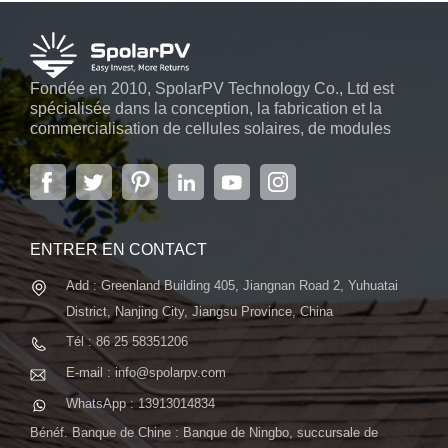
Fondée en 2010, SpolarPV Technology Co., Ltd est
spécialisée dans la conception, la fabrication et la
commercialisation de cellules solaires, de modules
solaires et de systèmes d'énergie solaire. L'entreprise,
située dans la capitale de la province du Jiangsu, à
Nanjing, s'étendant sur 6 000 m2, dispose de
systèmes automatiques avancés...
ENTRER EN CONTACT
Add : Greenland Building 405, Jiangnan Road 2, Yuhuatai
District, Nanjing City, Jiangsu Province, China
Tél : 86 25 58351206
E-mail : info@spolarpv.com
WhatsApp : 13913014834
Bénéf. Banque de Chine : Banque de Ningbo, succursale de