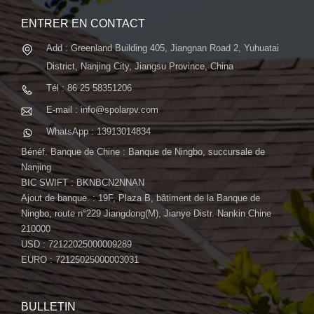
ENTRER EN CONTACT
Add : Greenland Building 405, Jiangnan Road 2, Yuhuatai
District, Nanjing City, Jiangsu Province, China
Tél : 86 25 58351206
E-mail : info@spolarpv.com
WhatsApp : 13913014834
Bénéf. Banque de Chine : Banque de Ningbo, succursale de
Nanjing
BIC SWIFT : BKNBCN2NNAN
Ajout de banque. : 19F, Plaza B, bâtiment de la Banque de
Ningbo, route n°229 Jiangdong(M), Jianye Distr. Nankin Chine
210000
USD : 72122025000009289
EURO : 72125025000003031
BULLETIN