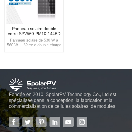
Panneau solaire double
verre SPV560-PM10-144BD
530 ~ 560w
Panneau solaire de 530 W à
560 W 丨 Verre à double charge
mécanique élevéeEntrez dans
le monde de SpolarPV, où la
technologie et la nature
s'unissent, vous proposant des
solutions solaires de haute
qualité conçues pour le monde
moderne.
Fondée en 2010, SpolarPV Technology Co., Ltd est
spécialisée dans la conception, la fabrication et la
commercialisation de cellules solaires, de modules
solaires et de systèmes d'énergie solaire. L'entreprise,
située dans la capitale de la province du Jiangsu, à
Nanjing, s'étendant sur 6 000 m2, dispose de
systèmes automatiques avancés...