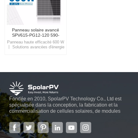
Panneau solaire avancé
SPV615-PG12-120 590-
615w
Panneau haute efficacité 600 W
丨 Solutions avancées d'énergie
solaireDécouvrez SpolarPV, où
la technologie de pointe
rencontre l'innovation
respectueuse de
l'environnement, vous offrant la
porte d'entrée vers un avenir
durable et économe en énergie.
Fondée en 2010, SpolarPV Technology Co., Ltd est
spécialisée dans la conception, la fabrication et la
commercialisation de cellules solaires, de modules
solaires et de systèmes d'énergie solaire. L'entreprise,
située dans la capitale de la province du Jiangsu, à
Nanjing, s'étendant sur 6 000 m2, dispose de
systèmes automatiques avancés...