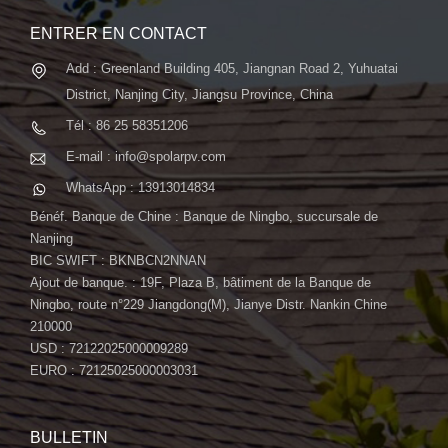
ENTRER EN CONTACT
Add : Greenland Building 405, Jiangnan Road 2, Yuhuatai
District, Nanjing City, Jiangsu Province, China
Tél : 86 25 58351206
E-mail : info@spolarpv.com
WhatsApp : 13913014834
Bénéf. Banque de Chine : Banque de Ningbo, succursale de
Nanjing
BIC SWIFT : BKNBCN2NNAN
Ajout de banque. : 19F, Plaza B, bâtiment de la Banque de
Ningbo, route n°229 Jiangdong(M), Jianye Distr. Nankin Chine
210000
USD : 72122025000009289
EURO : 72125025000003031
BULLETIN