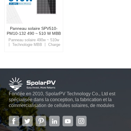
Panneau solaire SPV510-
PM10-132 490 ~ 510 W MBB
Tech
Panneau solaire 490w ~ 510w
丨 Technologie MBB 丨 Charge
élevée de vent et de neige
Exploitez la puissance du soleil
comme jamais auparavant avec
les solutions solaires de pointe
de SpolarPV, conçues pour une
efficacité et une fiabilité
inégalées.
Fondée en 2010, SpolarPV Technology Co., Ltd est
spécialisée dans la conception, la fabrication et la
commercialisation de cellules solaires, de modules
solaires et de systèmes d'énergie solaire. L'entreprise,
située dans la capitale de la province du Jiangsu, à
Nanjing, s'étendant sur 6 000 m2, dispose de
systèmes automatiques avancés...