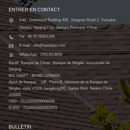
ENTRER EN CONTACT
Add : Greenland Building 405, Jiangnan Road 2, Yuhuatai
District, Nanjing City, Jiangsu Province, China
Tél : 86 25 58351206
E-mail : info@spolarpv.com
WhatsApp : 13913014834
Bénéf. Banque de Chine : Banque de Ningbo, succursale de
Nanjing
BIC SWIFT : BKNBCN2NNAN
Ajout de banque. : 19F, Plaza B, bâtiment de la Banque de
Ningbo, route n°229 Jiangdong(M), Jianye Distr. Nankin Chine
210000
USD : 72122025000009289
EURO : 72125025000003031
BULLETIN